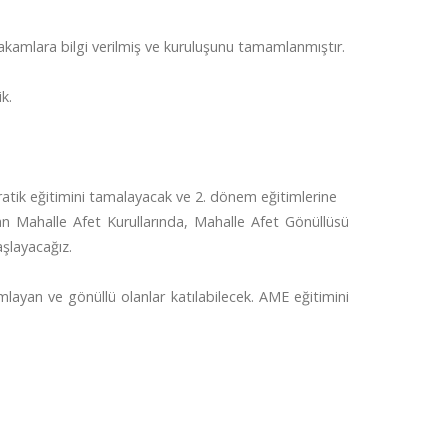
kamlara bilgi verilmiş ve kuruluşunu tamamlanmıştır.
k.
tik eğitimini tamalayacak ve 2. dönem eğitimlerine
an Mahalle Afet Kurullarında, Mahalle Afet Gönüllüsü
aşlayacağız.
layan ve gönüllü olanlar katılabilecek. AME eğitimini