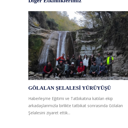
Diğer Etkinliklerimiz
PLANTI
GÖLALAN ŞELALESI YÜRÜYÜŞÜ
Ece Araz
Haberleşme Eğitimi ve Tatbikatına katılan ekip
ak
arkadaşlarımızla birlikte tatbikat sonrasında Gölalan
e
Şelalesini ziyaret ettik...
 Mahalle
anda...