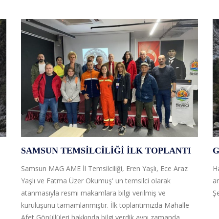
SAMSUN TEMSILCILIĞI İLK TOPLANTI
G
Samsun MAG AME İl Temsilciliği, Eren Yaşlı, Ece Araz
Ha
Yaşlı ve Fatma Üzer Okumuş' un temsilci olarak
ar
atanmasıyla resmi makamlara bilgi verilmiş ve
Şe
kuruluşunu tamamlanmıştır. İlk toplantımızda Mahalle
Afet Gönüllüleri hakkında bilgi verdik aynı zamanda...