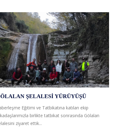
ÖLALAN ŞELALESI YÜRÜYÜŞÜ
SAMSUN
berleşme Eğitimi ve Tatbikatına katılan ekip
Samsun MAG
kadaşlarımızla birlikte tatbikat sonrasında Gölalan
Yaşlı ve F
lalesini ziyaret ettik...
atanmasıyl
kuruluşunu
Afet Gönüll