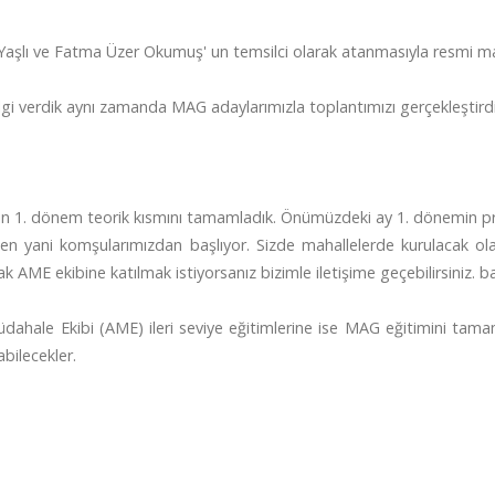
 Yaşlı ve Fatma Üzer Okumuş' un temsilci olarak atanmasıyla resmi ma
ilgi verdik aynı zamanda MAG adaylarımızla toplantımızı gerçekleştirdi
in 1. dönem teorik kısmını tamamladık. Önümüzdeki ay 1. dönemin pra
den yani komşularımızdan başlıyor. Sizde mahallelerde kurulacak ol
rak AME ekibine katılmak istiyorsanız bizimle iletişime geçebilirsiniz. b
ahale Ekibi (AME) ileri seviye eğitimlerine ise MAG eğitimini tamam
bilecekler.