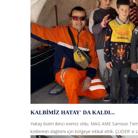
KALBIMIZ HATAY' DA KALDI...
Hatay bizim ikinci evimiz oldu. MAG AME Samsun Tems
kolilerinin dağıtımı için bölgeye intikal ettik. ÇÜDER' e