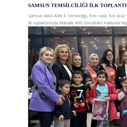
SAMSUN TEMSILCILIĞI İLK TOPLANTI
Samsun MAG AME İl Temsilciliği, Eren Yaşlı, Ece Araz
İlk toplantımızda Mahalle Afet Gönüllüleri hakkında bil