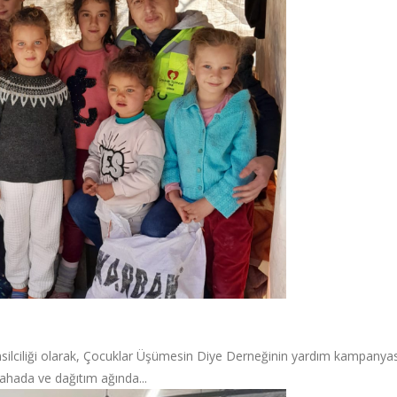
ilciliği olarak, Çocuklar Üşümesin Diye Derneğinin yardım kampanyas
 sahada ve dağıtım ağında...