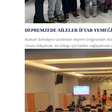
DEPREMZEDE AILELER İFTAR YEMEĞ
Atakum Belediyesi tarafından deprem bölgesinden Atakum
Deveci Adıyaman' da olduğu için katılım sağlayamadı ve 